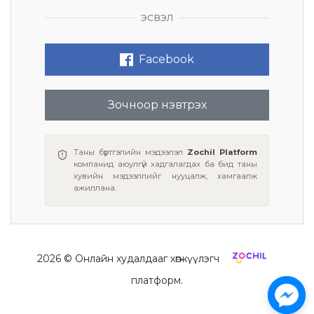
эсвэл
Facebook
Зочноор нэвтрэх
Таны бүртгэлийн мэдээлэл
Zochil Platform
компанид аюулгүй хадгалагдах ба бид таны
хувийн мэдээллийг нууцалж, хамгаалж
ажиллана.
2026
© Онлайн худалдааг хөгжүүлэгч
платформ.