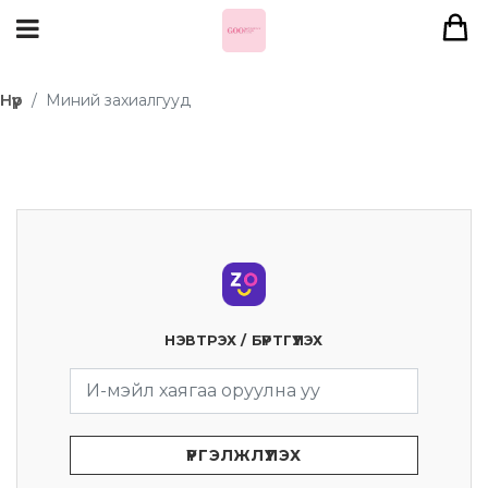
Нүүр
Миний захиалгууд
НЭВТРЭХ / БҮРТГҮҮЛЭХ
ҮРГЭЛЖЛҮҮЛЭХ