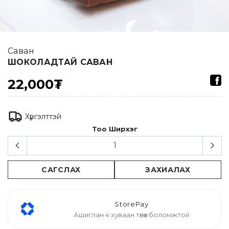
Саван
ШОКОЛАДТАЙ САВАН
22,000₮
Хүргэлттэй
Тоо Ширхэг
САГСЛАХ
ЗАХИАЛАХ
StorePay
Ашиглан 4 хуваан төлөх боломжтой