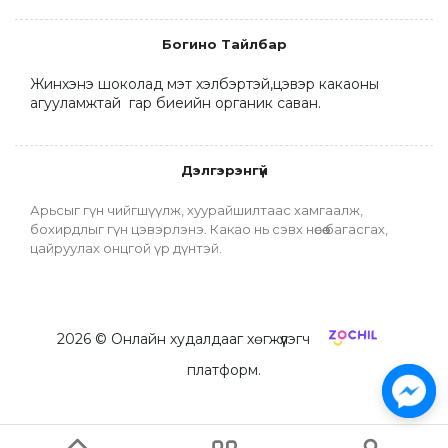
Богино Тайлбар
Жинхэнэ шоколад мэт хэлбэртэй,цэвэр какаоны 
агууламжтай  гар биеийн органик саван.
Дэлгэрэнгүй
Арьсыг гүн чийгшүүлж, хуурайшилтаас хамгаалж, 
бохирдлыг гүн цэвэрлэнэ. Какао нь сэвх нөсөө багасгах, 
цайруулах онцгой үр дүнтэй.
2026
© Онлайн худалдааг хөгжүүлэгч
платформ.