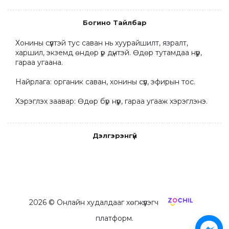
Богино Тайлбар
Хонины сүүлтэй тус саван нь хуурайшилт, язралт, 
харшил, экземд өндөр үр дүнтэй. Өдөр тутамдаа нүүр, 
гараа угаана. 

Найрлага: органик саван, хонины сүүл, эфирын тос.

Хэрэглэх заавар: Өдөр бүр нүүр, гараа угааж хэрэглэнэ.
Дэлгэрэнгүй
2026
© Онлайн худалдааг хөгжүүлэгч
платформ.