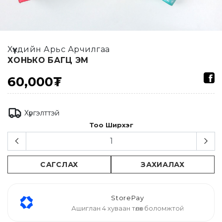
Хүүхдийн Арьс Арчилгаа
ХОНЬКО БАГЦ ЭМ
60,000₮
Хүргэлттэй
Тоо Ширхэг
САГСЛАХ
ЗАХИАЛАХ
StorePay
Ашиглан 4 хуваан төлөх боломжтой