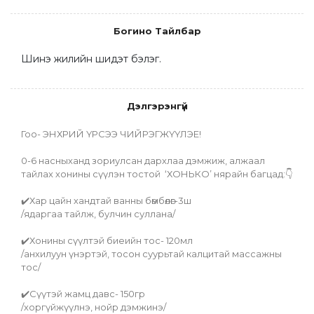
Богино Тайлбар
Шинэ жилийн шидэт бэлэг.
Дэлгэрэнгүй
Гоо- ЭНХРИЙ ҮРСЭЭ ЧИЙРЭГЖҮҮЛЭЕ!
0-6 насныханд зориулсан дархлаа дэмжиж, алжаал 
тайлах хонины сүүлэн тостой  ‘ХОНЬКО’ нярайн багцад:👇
✔️Хар цайн хандтай ванны бөмбөлөг-3ш
/ядаргаа тайлж, булчин суллана/
✔️Хонины сүүлтэй биеийн тос- 120мл
/анхилуун үнэртэй, тосон суурьтай калцитай массажны 
тос/
✔️Сүүтэй жамц давс- 150гр
/хоргүйжүүлнэ, нойр дэмжинэ/