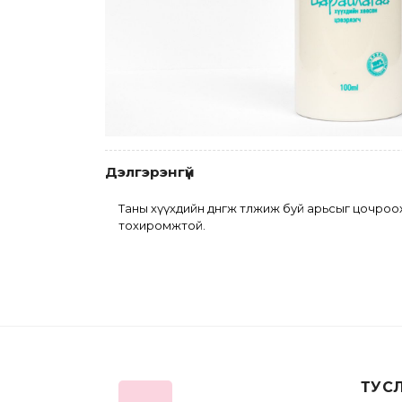
Дэлгэрэнгүй
Таны хүүхдийн дөнгөж төлжиж буй арьсыг цочроохг
тохиромжтой. 
ТУС