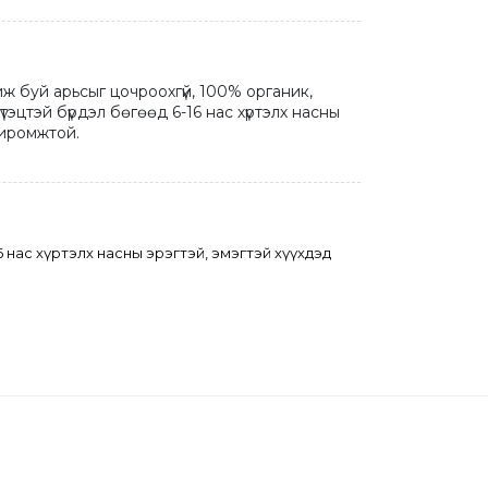
ж буй арьсыг цочроохгүй, 100% органик, 
тэцтэй бүрдэл бөгөөд 6-16 нас хүртэлх насны 
охиромжтой.
16 нас хүртэлх насны эрэгтэй, эмэгтэй хүүхдэд 