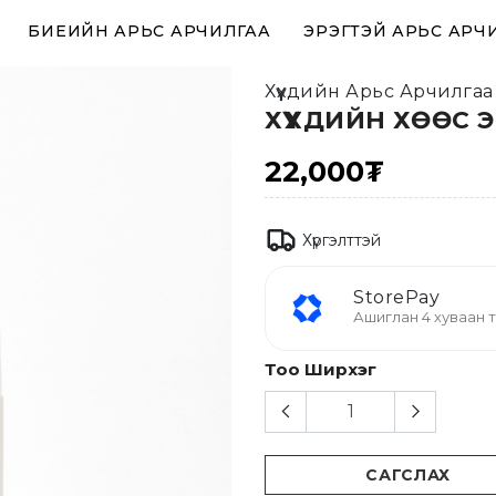
БИЕИЙН АРЬС АРЧИЛГАА
ЭРЭГТЭЙ АРЬС АРЧ
Хүүхдийн Арьс Арчилгаа
ХҮҮХДИЙН ХӨӨС 
22,000₮
Хүргэлттэй
StorePay
Ашиглан 4 хуваан т
Тоо Ширхэг
САГСЛАХ