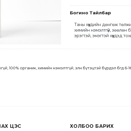
Богино Тайлбар
Таны хүүхдийн дөнгөж төлжи
химийн нэмэлтгүй, зөөлөн бү
эрэгтэй, эмэгтэй хүүхдэд т
үй, 100% органик, химийн нэмэлтгүй, зөөлөн бүтэцтэй бүрдэл бөгөөд 6-
ЛАХ ЦЭС
ХОЛБОО БАРИХ