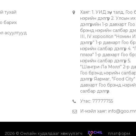
й тухай
Хаяг
:
1. УИД зүүн талд, Гоо
нэрийн дэлгүүр 2. Улсын их
о барих
дэлгүүрийн 1-р давхарт Гоо
брэнд нэрийн салбар дэлгү
эл асуултууд
III, IV хороолол "Номин И
дэлгүүр” 1-р давхарт Гоо б
нэрийн салбар дэлгүүр 4. 
плаза" 1-р давхарт Гоо б
нэрийн салбар дэлгүүр 5.
"Шангри-Ла Молл” 2-р да
Гоо брэнд нэрийн салба
дэлгүүр Яармаг, "Food City"
давхарт Гоо брэнд нэрий
салбар дэлгүүр.
Утас
:
77777755
И-мэйл хаяг
:
info@goo.m
2026
© Онлайн худалдааг хөгжүүлэгч
платформ.