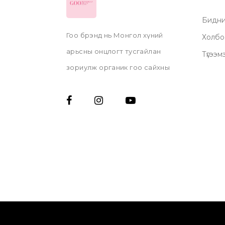
Бидни
Гоо брэнд нь Монгол хүний
Холбо
арьсны онцлогт тусгайлан
Түгээм
зориулж органик гоо сайхны
бүтээгдэхүүнүүдийг, гар
аргаар эх орондоо
үйлдвэрлэдэг