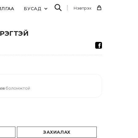
Нэвтрэх
ИЛГАА
БУСАД
ЭРЭГТЭЙ
өлөх боломжтой
ЗАХИАЛАХ