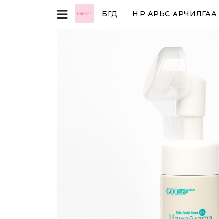
БҮГД
НҮҮР АРЬС АРЧИЛГАА