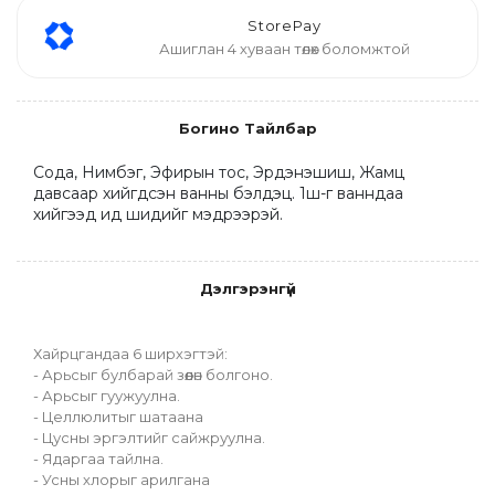
StorePay
Ашиглан 4 хуваан төлөх боломжтой
Богино Тайлбар
Сода, Нимбэг, Эфирын тос, Эрдэнэшиш, Жамц 
давсаар хийгдсэн ванны бэлдэц. 1ш-г ванндаа 
хийгээд ид шидийг мэдрээрэй.
Дэлгэрэнгүй
Хайрцгандаа 6 ширхэгтэй:
- Арьсыг булбарай зөөлөн болгоно. 
- Арьсыг гуужуулна.
- Целлюлитыг шатаана
- Цусны эргэлтийг сайжруулна. 
- Ядаргаа тайлна.
- Усны хлорыг арилгана