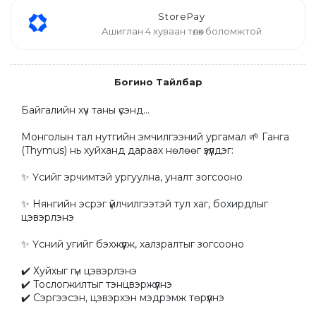
StorePay
Ашиглан 4 хуваан төлөх боломжтой
Богино Тайлбар
Байгалийн хүч таны үсэнд…

Монголын тал нутгийн эмчилгээний ургамал 🌱 Ганга 
(Thymus) нь хуйханд дараах нөлөөг үзүүлдэг:

✨ Үсийг эрчимтэй ургуулна, уналт зогсооно

✨ Нянгийн эсрэг үйлчилгээтэй тул хаг, бохирдлыг 
цэвэрлэнэ

✨ Үсний угийг бэхжүүлж, халзралтыг зогсооно

✔️ Хуйхыг гүн цэвэрлэнэ

✔️ Тослогжилтыг тэнцвэржүүлнэ

✔️ Сэргээсэн, цэвэрхэн мэдрэмж төрүүлнэ
