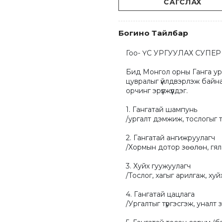
САГСЛАХ
Богино Тайлбар
Гоо- ҮС УРГУУЛАХ СУПЕР
Бид Монгол орны Ганга ург
цувралыг үйлдвэрлэж байна. 
орчинг эрүүлжүүлдэг. 

1. Гангатай шампунь

/ургалт дэмжиж, тослогыг тэ
2. Гангатай ангижруулагч

/Хормын дотор зөөлөн, гял
3. Хуйх гуужуулагч

/Тослог, хагыг арилгаж, хуй
4. Гангатай цацлага

/Ургалтыг түргэсгэж, уналт 