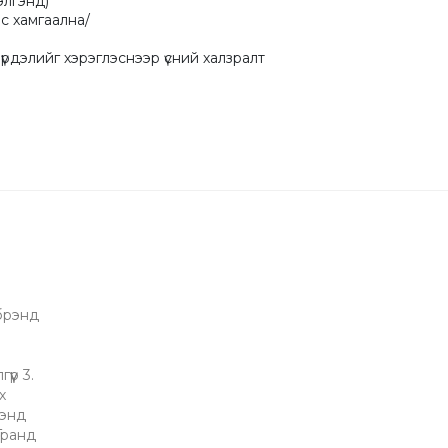
лгэнд)

с хамгаална/ 

рдэлийг хэрэглэснээр үсний халзралт 
 брэнд
үр 3.
х
рэнд
"Гранд