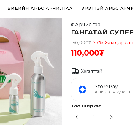
БИЕИЙН АРЬС АРЧИЛГАА
ЭРЭГТЭЙ АРЬС АРЧ
Үс Арчилгаа
ГАНГАТАЙ СУПЕ
27
%
Хямдарса
150,000
₮
110,000₮
Хүргэлттэй
StorePay
Ашиглан 4 хуваан т
Тоо Ширхэг