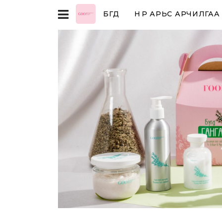
БҮГД
НҮҮР АРЬС АРЧИЛГАА