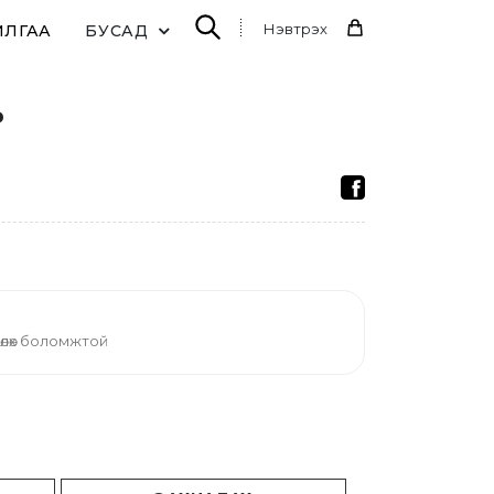
Нэвтрэх
ИЛГАА
БУСАД
Р
н
өлөх боломжтой