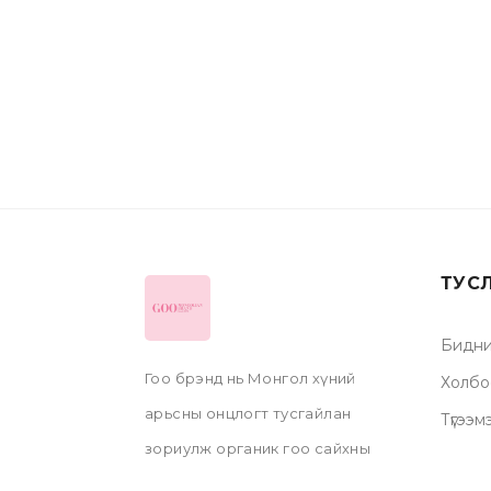
ТУС
Бидни
Гоо брэнд нь Монгол хүний
Холбо
арьсны онцлогт тусгайлан
Түгээм
зориулж органик гоо сайхны
бүтээгдэхүүнүүдийг, гар