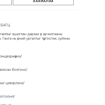
ЗАХИАЛАХ
 БАГЦ

амлыг ашиглан дараах үс арчилгааны 
Ганга нь үсний ургалтыг түргэсгэж, хуйхны 
нцвэржүүлнэ/

алзсан болгоно/

хыг цэвэрлэнэ/

зогсоонл/
