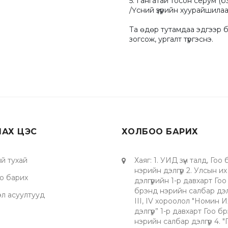
5. Гангатай тосон серум (бэ
/Үсний үзүүрийн хуурайшилаа
Та өдөр тутамдаа эдгээр бү
зогсож, ургалт түргэснэ.
ЛАХ ЦЭС
ХОЛБОО БАРИХ
й тухай
Хаяг
:
1. УИД зүүн талд, Гоо
нэрийн дэлгүүр 2. Улсын их
о барих
дэлгүүрийн 1-р давхарт Гоо
брэнд нэрийн салбар дэлгү
эл асуултууд
III, IV хороолол "Номин И
дэлгүүр” 1-р давхарт Гоо б
нэрийн салбар дэлгүүр 4. 