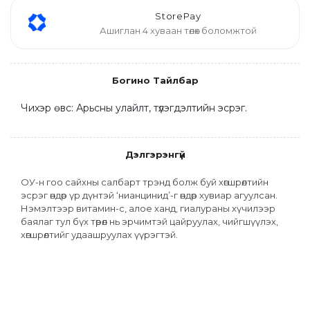
StorePay
Ашиглан 4 хуваан төлөх боломжтой
Богино Тайлбар
Чихэр өвс: Арьсны улайлт, түлэгдэлтийн эсрэг.
Дэлгэрэнгүй
ОУ-н гоо сайхны салбарт трэнд болж буй хөгшрөлтийн 
эсрэг өндөр үр дүнтэй ‘нианцинид’-г өндөр хувиар агуулсан. 
Нэмэлтээр витамин-с, алое ханд, гиалураны хүчилээр 
баялаг тул бүх төрөл нь эрчимтэй цайруулах, чийгшүүлэх, 
хөгшрөлтийг удаашруулах үүрэгтэй.