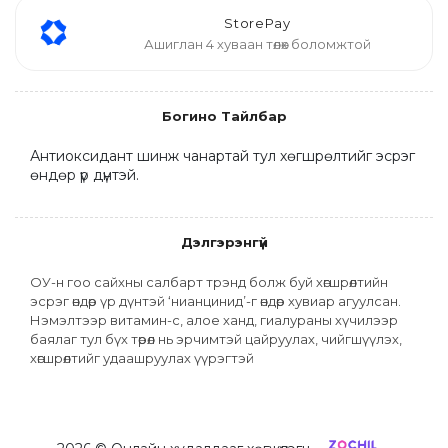
StorePay
Ашиглан 4 хуваан төлөх боломжтой
Богино Тайлбар
Антиоксидант шинж чанартай тул хөгшрөлтийг эсрэг 
өндөр үр дүнтэй.
Дэлгэрэнгүй
ОУ-н гоо сайхны салбарт трэнд болж буй хөгшрөлтийн 
эсрэг өндөр үр дүнтэй ‘нианцинид’-г өндөр хувиар агуулсан. 
Нэмэлтээр витамин-с, алое ханд, гиалураны хүчилээр 
баялаг тул бүх төрөл нь эрчимтэй цайруулах, чийгшүүлэх, 
хөгшрөлтийг удаашруулах үүрэгтэй