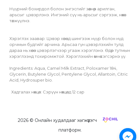
Нүүрний бохирдол болон энгэсгийг зөөлнөөр арилган, 
арьсыг  цэвэрлэнэ. Ингэний сүү нь арьсыг сэргээж, нөхөн 
төлжүүлнэ.
Хэрэглэх заавар: Цэвэр хөвөнд шингээж нүүр болон нүд 
орчмын будгийг арчина. Арьсаа гүн цэвэрлэхийн тулд 
дараа нь хөөсөн цэвэрлэгчээр угааж хэрэглэнэ. Өдөр тутмын 
хэрэглээнд тохиромжтой. Хэрэглэхийн өмнө сэгсэрнэ үү.
Ingredients: Aqua, Camel Milk Extract, Poloxamer 184, 
Glycerin, Butylene Glycol, Pentylene Glycol, Allantoin, Citric 
Acid, Hydrosuper bio.
  Хадгалах нөхцөл: Сэрүүн нөхцөлд 12 сар
2026
© Онлайн худалдааг хөгжүүлэгч
платформ.