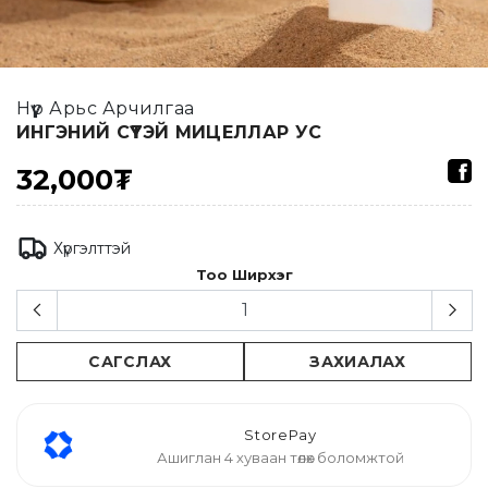
Нүүр Арьс Арчилгаа
ИНГЭНИЙ СҮҮТЭЙ МИЦЕЛЛАР УС
32,000₮
Хүргэлттэй
Тоо Ширхэг
САГСЛАХ
ЗАХИАЛАХ
StorePay
Ашиглан 4 хуваан төлөх боломжтой