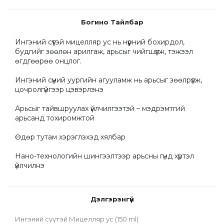
Богино Тайлбар
Ингэний сүүтэй мицелляр ус нь нүүрний бохирдол, 
будгийг зөөлөн арилгаж, арьсыг чийгшүүлж, тэжээл 
өгдгөөрөө онцлог.

Ингэний сүүний уургийн агууламж нь арьсыг зөөлрүүлж, 
цочролгүйгээр цэвэрлэнэ

Арьсыг тайвшруулах үйлчилгээтэй – мэдрэмтгий 
арьсанд тохиромжтой

Өдөр тутам хэрэглэхэд хялбар

Нано-технологийн шингээлтээр арьсны гүнд хүртэл 
үйлчилнэ
Дэлгэрэнгүй
Ингэний сүүтэй Мицелляр ус (150 ml)