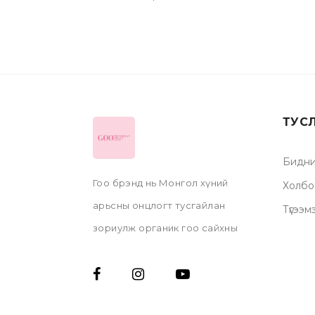
ТУС
Бидни
Гоо брэнд нь Монгол хүний
Холбо
арьсны онцлогт тусгайлан
Түгээм
зориулж органик гоо сайхны
бүтээгдэхүүнүүдийг, гар
аргаар эх орондоо
үйлдвэрлэдэг