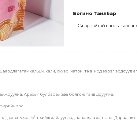
Богино Тайлбар
Сүү сарнайтай ванны тансаг
рдлагатай кальци, кали, хүхэр, натри, төмөр, иод зэрэг эрдсүүд а
айжруулна. Арьсыг булбарай зөөлөн болгож тайвшруулна.
эфирийн тос.
эд, давсныхаа 4/1-г хийж хайлуулаад ванандаа хэвтэнэ. Дараа нь с