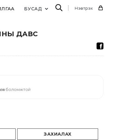
Нэвтрэх
ИЛГАА
БУСАД
а
ННЫ ДАВС
өлөх боломжтой
ЗАХИАЛАХ