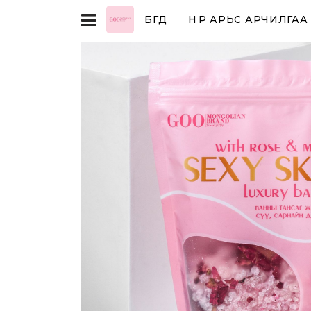
БҮГД
НҮҮР АРЬС АРЧИЛГАА