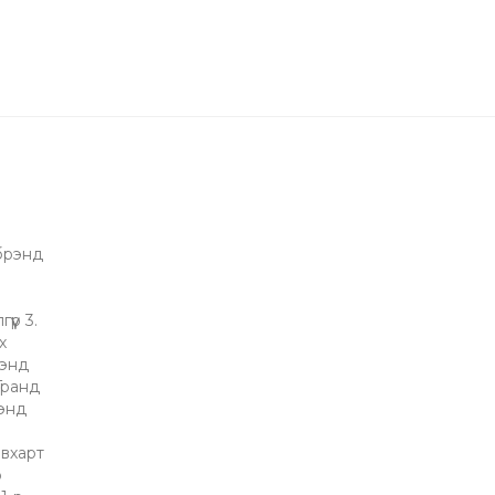
 брэнд
үр 3.
х
рэнд
"Гранд
рэнд
вхарт
р