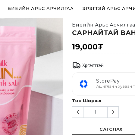
БИЕИЙН АРЬС АРЧИЛГАА
ЭРЭГТЭЙ АРЬС АРЧ
Биеийн Арьс Арчилга
САРНАЙТАЙ ВА
19,000₮
Хүргэлттэй
StorePay
Ашиглан 4 хуваан т
Тоо Ширхэг
САГСЛАХ