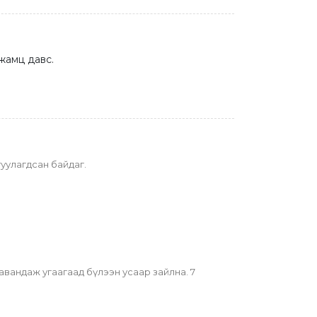
 жамц давс.
гуулагдсан байдаг.
авандаж угаагаад бүлээн усаар зайлна. 7 