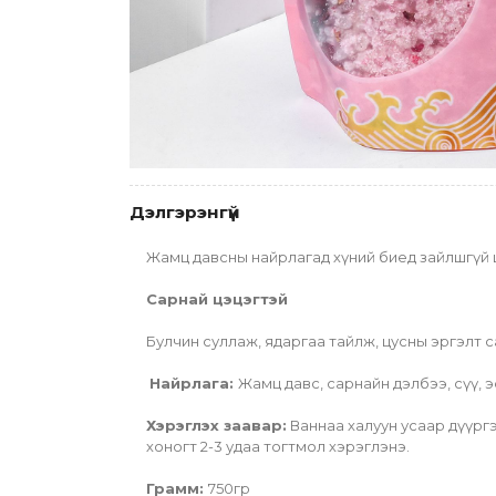
Дэлгэрэнгүй
Жамц давсны найрлагад хүний биед зайлшгүй шаа
Сарнай цэцэгтэй
Булчин суллаж, ядаргаа тайлж, цусны эргэлт с
Найрлага: 
Жамц давс, сарнайн дэлбээ, сүү, 
Хэрэглэх заавар:
 Ваннаа халуун усаар дүүргэ
хоногт 2-3 удаа тогтмол хэрэглэнэ.
Грамм: 
750гр  