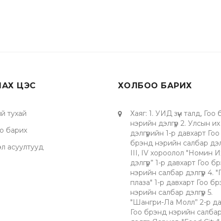
ЛАХ ЦЭС
ХОЛБОО БАРИХ
й тухай
Хаяг
:
1. УИД зүүн талд, Гоо
нэрийн дэлгүүр 2. Улсын их
о барих
дэлгүүрийн 1-р давхарт Гоо
брэнд нэрийн салбар дэлгү
эл асуултууд
III, IV хороолол "Номин И
дэлгүүр” 1-р давхарт Гоо б
нэрийн салбар дэлгүүр 4. 
плаза" 1-р давхарт Гоо б
нэрийн салбар дэлгүүр 5.
"Шангри-Ла Молл” 2-р да
Гоо брэнд нэрийн салба