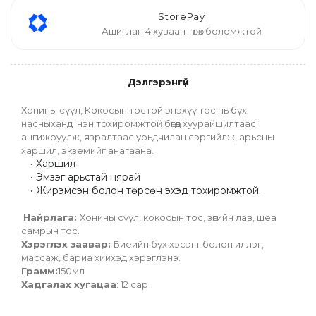
StorePay
Ашиглан 4 хуваан төлөх боломжтой
Дэлгэрэнгүй
Хонины сүүл, Кокосын тостой энэхүү тос нь бүх 
насныханд  нэн тохиромжтой бөгөөд хуурайшилтаас 
ангижруулж, язралтаас урьдчилан сэргийлж, арьсны 
харшил, экземийг анагаана. 
Харшил
Эмзэг арьстай нярай
Жирэмсэн болон төрсөн эхэд тохиромжтой. 
Найрлага: 
Хонины сүүл, кокосын тос, зөгийн лав, шеа 
самрын тос.
Хэрэглэх заавар: 
Биеийн бүх хэсэгт болон иллэг, 
массаж, бариа хийхэд хэрэглэнэ.
Грамм:
150мл
Хадгалах хугацаа
: 12 сар