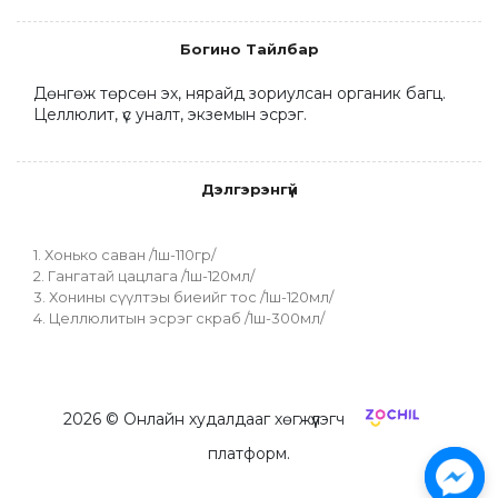
Богино Тайлбар
Дөнгөж төрсөн эх, нярайд зориулсан органик багц. 
Целлюлит, үс уналт, экземын эсрэг.
Дэлгэрэнгүй
1. Хонько саван /1ш-110гр/
2. Гангатай цацлага /1ш-120мл/
3. Хонины сүүлтэы биеийг тос /1ш-120мл/
4. Целлюлитын эсрэг скраб /1ш-300мл/
2026
© Онлайн худалдааг хөгжүүлэгч
платформ.