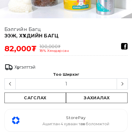
Бэлгийн Багц
ЭЭЖ, ХҮҮХДИЙН БАГЦ
100,000
₮
82,000₮
18
%
Хямдарсан
Хүргэлттэй
Тоо Ширхэг
САГСЛАХ
ЗАХИАЛАХ
StorePay
Ашиглан 4 хуваан төлөх боломжтой