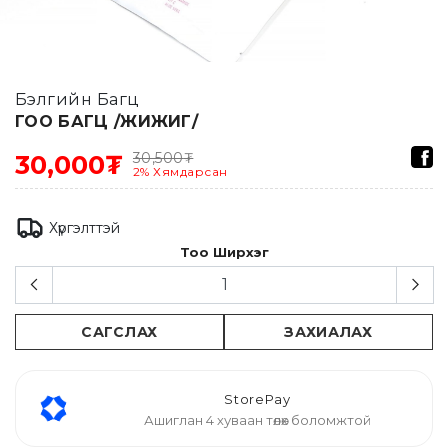
Бэлгийн Багц
ГОО БАГЦ /ЖИЖИГ/
30,500
₮
30,000₮
2
%
Хямдарсан
Хүргэлттэй
Тоо Ширхэг
САГСЛАХ
ЗАХИАЛАХ
StorePay
Ашиглан 4 хуваан төлөх боломжтой