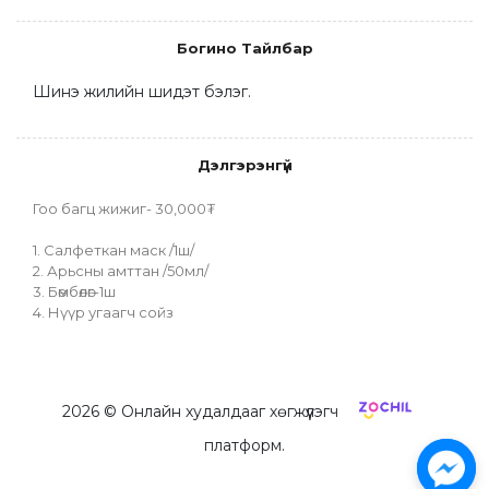
Богино Тайлбар
Шинэ жилийн шидэт бэлэг.
Дэлгэрэнгүй
Гоо багц жижиг- 30,000₮
1. Салфеткан маск /1ш/
2. Арьсны амттан /50мл/
3. Бөмбөлөг-1ш
4. Нүүр угаагч сойз
2026
© Онлайн худалдааг хөгжүүлэгч
платформ.