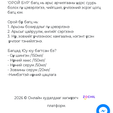
‘ОРОЙ БҮР’ багц нь арьс арчилгааны үндэс суурь 
болох гүн цэвэрлэгээ, чийгшил, үрчлээний эсрэг цогц 
багц юм. 

Орой бүр багц нь:

1. Арьсны бохирдлыг гүн цэвэрлэнэ

2. Арьсыг цайруулж, өнгийг сэргээнэ

3. Нүүр, зовхийг үрчлээнээс хамгаална, нэгэнт үүссэн

 үрчлээг тэнийлгэнэ. 

Багцад Юу юу багтсан бэ?

- Сүүн шингэн /150мл/ 

- Нүүрний хөөс /150мл/

- Нүүрний серум /50мл/

- Зовхины серум /20мл/ 

-Нимбэгтэй нүүрний цацлага
2026
© Онлайн худалдааг хөгжүүлэгч
платформ.