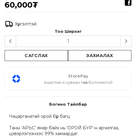
60,000₮
Хүргэлттэй
Тоо Ширхэг
САГСЛАХ
ЗАХИАЛАХ
StorePay
Ашиглан 4 хуваан төлөх боломжтой
Богино Тайлбар
Чацарганатай орой бүр багц

Таны ‘АРЬС’ ямар байх нь ‘ОРОЙ БҮР’-н арчилгаа, 
цэвэрлэгээнээс 99% хамаардаг. 
