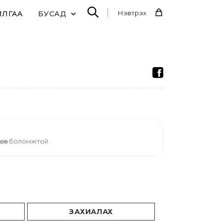
Нэвтрэх
ИЛГАА
БУСАД
өлөх боломжтой
ЗАХИАЛАХ