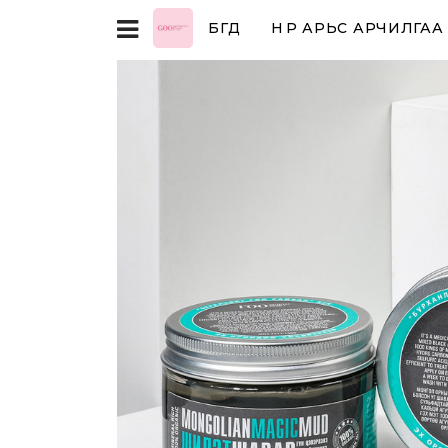
БҮГД
НҮҮР АРЬС АРЧИЛГАА