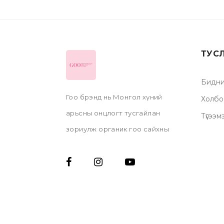
ТУС
Бидни
Гоо брэнд нь Монгол хүний
Холбо
арьсны онцлогт тусгайлан
Түгээм
зориулж органик гоо сайхны
бүтээгдэхүүнүүдийг, гар
аргаар эх орондоо
үйлдвэрлэдэг