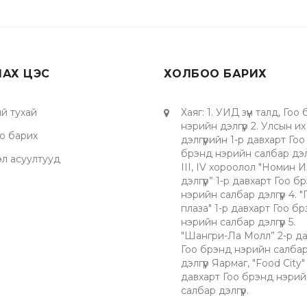
ЛАХ ЦЭС
ХОЛБОО БАРИХ
й тухай
Хаяг
:
1. УИД зүүн талд, Гоо
нэрийн дэлгүүр 2. Улсын их
о барих
дэлгүүрийн 1-р давхарт Гоо
брэнд нэрийн салбар дэлгү
эл асуултууд
III, IV хороолол "Номин И
дэлгүүр” 1-р давхарт Гоо б
нэрийн салбар дэлгүүр 4. 
плаза" 1-р давхарт Гоо б
нэрийн салбар дэлгүүр 5.
"Шангри-Ла Молл” 2-р да
Гоо брэнд нэрийн салба
дэлгүүр Яармаг, "Food City"
давхарт Гоо брэнд нэрий
салбар дэлгүүр.