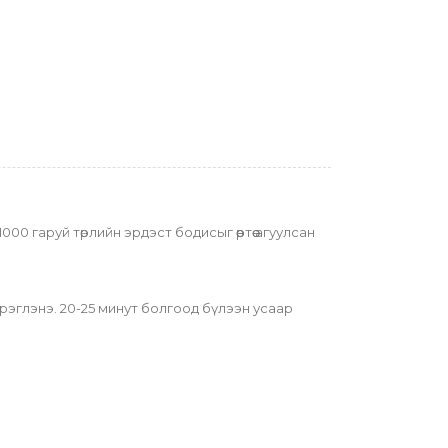
00 гаруй төрлийн эрдэст бодисыг өөртөө агуулсан 
рэглэнэ. 20-25 минут болгоод бүлээн усаар 