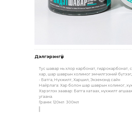
Дэлгэрэнгүй
Тус шавар нь хлор карбонат, гидрокарбонат, суль
хар, шар шаврын холимог эмчилгээний бүтээг
- Батга, Нүхжилт, Харшил, Экземэнд сайн
Найрлага: Хар болон шар шаврын холимог, хүх
Хэрэглэх заавар: Батга хатаах, нүхжилт агшаа
угаана.
Грамм: 120мл  300мл