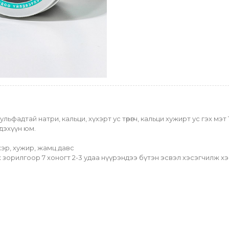
фадтай натри, кальци, хүхэрт ус төрөгч, кальци хужирт ус гэх мэт 10
дэхүүн юм.
эр, хужир, жамц давс
х зорилгоор 7 хоногт 2-3 удаа нүүрэндээ бүтэн эсвэл хэсэгчилж хэ