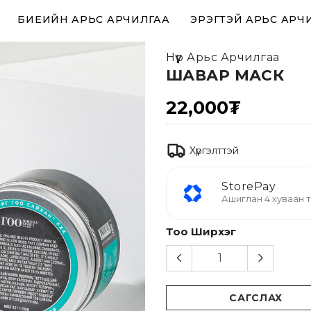
БИЕИЙН АРЬС АРЧИЛГАА
ЭРЭГТЭЙ АРЬС АРЧ
Нүүр Арьс Арчилгаа
ШАВАР МАСК
22,000₮
Хүргэлттэй
StorePay
Ашиглан 4 хуваан т
Тоо Ширхэг
САГСЛАХ