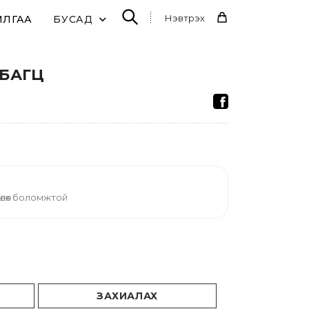
Нэвтрэх
ИЛГАА
БУСАД
 БАГЦ
өлөх боломжтой
ЗАХИАЛАХ