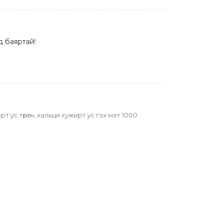
 баяртай!
ус төрөгч, кальци хужирт ус гэх мэт 1000 