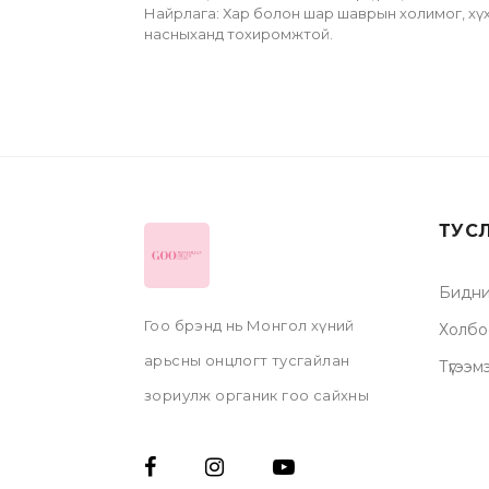
Найрлага: Хар болон шар шаврын холимог, хүхэ
насныханд тохиромжтой. 
ТУС
Бидни
Гоо брэнд нь Монгол хүний
Холбо
арьсны онцлогт тусгайлан
Түгээм
зориулж органик гоо сайхны
бүтээгдэхүүнүүдийг, гар
аргаар эх орондоо