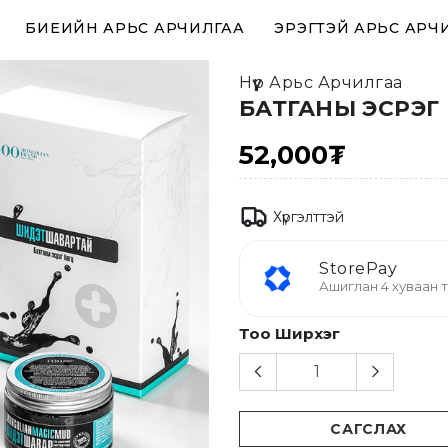
БИЕИЙН АРЬС АРЧИЛГАА
ЭРЭГТЭЙ АРЬС АРЧ
Нүүр Арьс Арчилгаа
БАТГАНЫ ЭСРЭГ
52,000₮
Хүргэлттэй
StorePay
Ашиглан 4 хуваан т
Тоо Ширхэг
САГСЛАХ