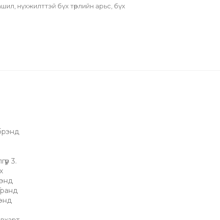
ил, нүхжилттэй бүх төрлийн арьс, бүх 
 брэнд
үр 3.
х
рэнд
"Гранд
рэнд