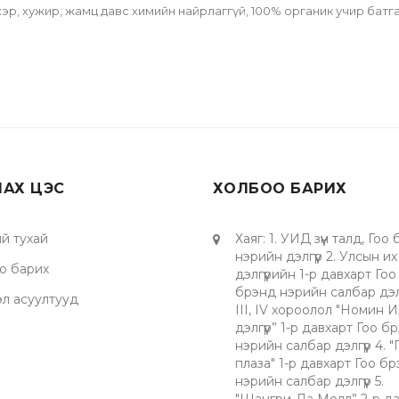
р, хужир, жамц давс химийн найрлаггүй, 100% органик учир батгаш
ЛАХ ЦЭС
ХОЛБОО БАРИХ
й тухай
Хаяг
:
1. УИД зүүн талд, Гоо
нэрийн дэлгүүр 2. Улсын их
о барих
дэлгүүрийн 1-р давхарт Гоо
брэнд нэрийн салбар дэлгү
эл асуултууд
III, IV хороолол "Номин И
дэлгүүр” 1-р давхарт Гоо б
нэрийн салбар дэлгүүр 4. 
плаза" 1-р давхарт Гоо б
нэрийн салбар дэлгүүр 5.