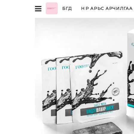
БҮГД
НҮҮР АРЬС АРЧИЛГАА