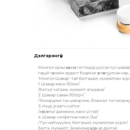
Дэлгэрэнгүй
Монгол орны өвөрмөц тогтоцод үүссэн тус шавар 
гаруй төрлийн эрдэст бодисыг өөртөө агуулсан 
‘Монгол Шавар’-тай батгашил, нүхжилтын эсрэ
1. Шавар маск /120мл/
/Батгыг хатааж, нүхжилт агшаана/
2. Шавар саван /100гр+/
/ Бохирдлыг гүн цэвэрлэж, блансыг тогтжорж
3. Нүүр угаагч сойтог.
/хөөсрөлтыг дэмжинэ, нано үстэй/ 
4. Шавар салфеткан маск /3ш/
/ Гүн чийгшүүлнэ, батгашил, нүхжилтын эсрэг/ 
Батга, Нүхжилт, Экземэнд өндөр үр дүнтэй.