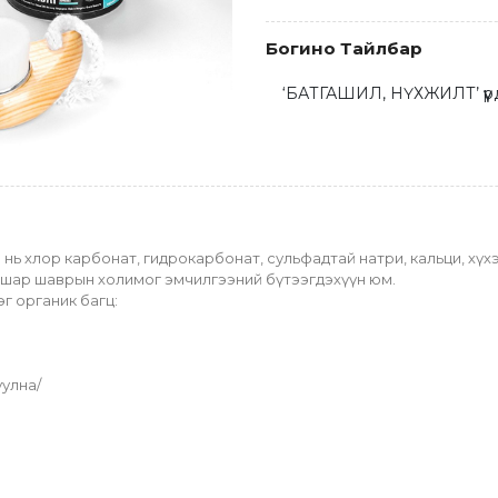
Богино Тайлбар
‘БАТГАШИЛ, НҮХЖИЛТ’ үүрд
нь хлор карбонат, гидрокарбонат, сульфадтай натри, кальци, хүхэрт 
хар, шар шаврын холимог эмчилгээний бүтээгдэхүүн юм.
г органик багц:
уулна/